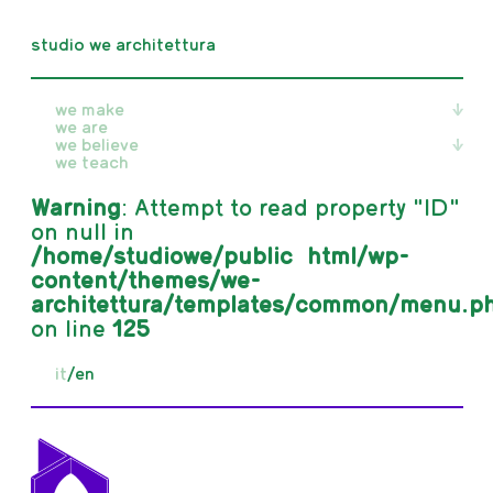
studio we architettura
we make
we are
we believe
all
we teach
realised
unrealised
all
Warning
competition
writings
: Attempt to read property "ID"
in progress
publications
on null in
exhibitions
/home/studiowe/public_html/wp-
content/themes/we-
architettura/templates/common/menu.p
on line
125
it
/
en