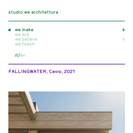
studio we architettura
we make
we are
we believe
tutti
we teach
realizzati
non realizzati
tutti
it
/
en
concorsi
articoli
in costruzione
pubblicazioni
mostre
FALLINGWATER, Cevio, 2021