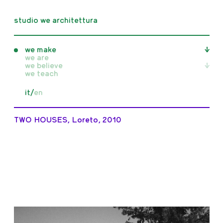
studio we architettura
we make
we are
we believe
tutti
we teach
realizzati
non realizzati
tutti
it
/
en
concorsi
articoli
in costruzione
pubblicazioni
mostre
TWO HOUSES, Loreto, 2010